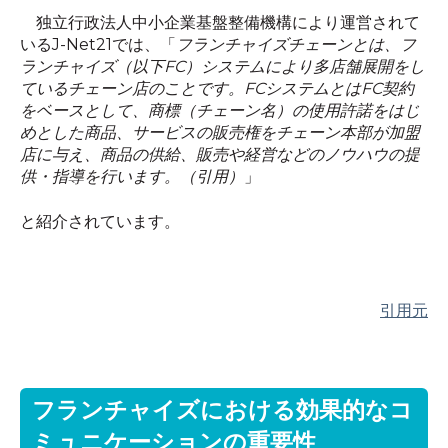
独立行政法人中小企業基盤整備機構により運営されて
いる
J-Net21
では、「
フランチャイズチェーンとは、フ
ランチャイズ（以下
FC
）システムにより多店舗展開をし
ているチェーン店のことです。
FC
システムとは
FC
契約
をベースとして、商標（チェーン名）の使用許諾をはじ
めとした商品、サービスの販売権をチェーン本部が加盟
店に与え、商品の供給、販売や経営などのノウハウの提
供・指導を行います。（引用）
」
と紹介されています。
引用元
フランチャイズにおける効果的なコ
ミュニケーションの重要性