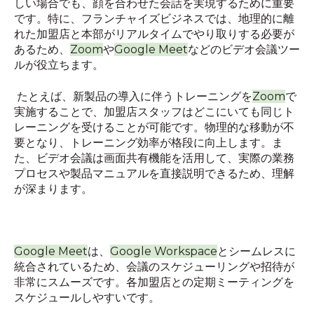
しい場合でも、顔を合わせた会話を実現するために重要
です。特に、フランチャイズビジネスでは、地理的に離
れた加盟店と本部がリアルタイムでやり取りする必要が
あるため、
Zoom
や
Google Meet
などのビデオ会議ツー
ルが役立ちます。
たとえば、新製品の導入に伴うトレーニングを
Zoom
で
実施することで、加盟店スタッフはどこにいても同じト
レーニングを受けることが可能です。物理的な移動が不
要となり、トレーニング効率が格段に向上します。ま
た、ビデオ会議は画面共有機能を活用して、実際の業務
プロセスや製品マニュアルを直接説明できるため、理解
が深まります。
Google Meet
は、
Google Workspace
とシームレスに
統合されているため、会議のスケジューリングや招待が
非常にスムーズです。各加盟店との定期ミーティングを
スケジュールしやすいです。