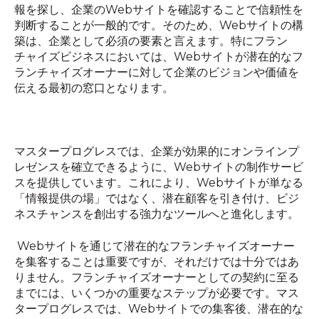
報を探し、企業の
Web
サイトを確認することで信頼性を
判断することが一般的です。そのため、
Web
サイトの構
築は、企業として必須の要素と言えます。特にフラン
チャイズビジネスにおいては、
Web
サイトが潜在的なフ
ランチャイズオーナーに対して企業のビジョンや価値を
伝える最初の窓口となります。
マスタープログレスでは、企業が効果的にオンラインプ
レゼンスを確立できるように、
Web
サイトの制作サービ
スを提供しています。これにより、
Web
サイトが単なる
「情報提供の場」ではなく、潜在顧客を引き付け、ビジ
ネスチャンスを創出する強力なツールへと進化します。
Web
サイトを通じて潜在的なフランチャイズオーナー
を集客することは重要ですが、それだけでは十分ではあ
りません。フランチャイズオーナーとしての契約に至る
までには、いくつかの重要なステップが必要です。マス
タープログレスでは、
Web
サイトでの集客後、潜在的な